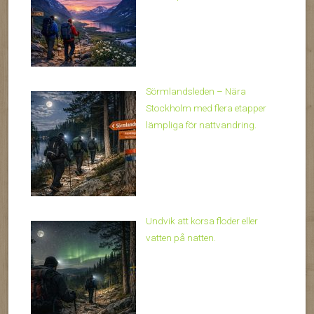
Sörmlandsleden – Nära
Stockholm med flera etapper
lämpliga för nattvandring.
Undvik att korsa floder eller
vatten på natten.