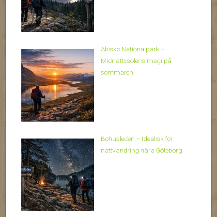
Abisko Nationalpark –
Midnattssolens magi på
sommaren.
Bohusleden – Idealisk för
nattvandring nära Göteborg.