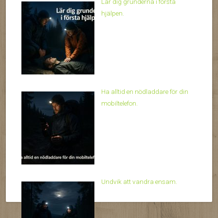
Lär dig grunderna i första
hjälpen.
Ha alltid en nödladdare för din
mobiltelefon.
Undvik att vandra ensam.