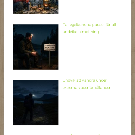
Ta regelbundna pauser för att
undvika utmattning.
Undvik att vandra under
extrema väderförhållanden.