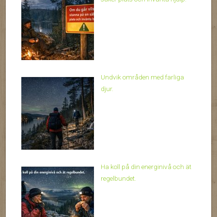
Undvik områden med farliga
djur.
Ha koll på din energinivå och ät
regelbundet.