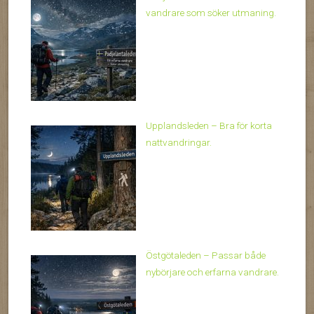
vandrare som söker utmaning.
Upplandsleden – Bra för korta
nattvandringar.
Östgötaleden – Passar både
nybörjare och erfarna vandrare.