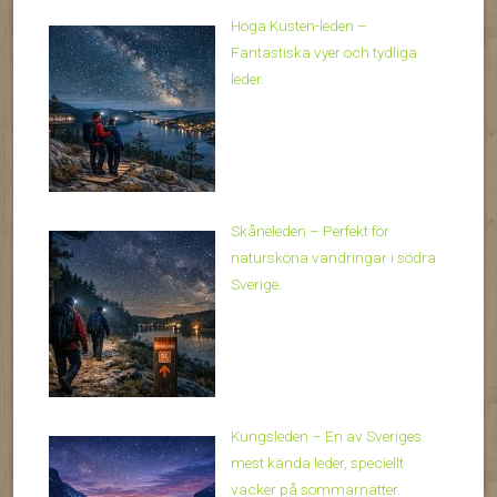
Höga Kusten-leden –
Fantastiska vyer och tydliga
leder.
Skåneleden – Perfekt för
natursköna vandringar i södra
Sverige.
Kungsleden – En av Sveriges
mest kända leder, speciellt
vacker på sommarnätter.