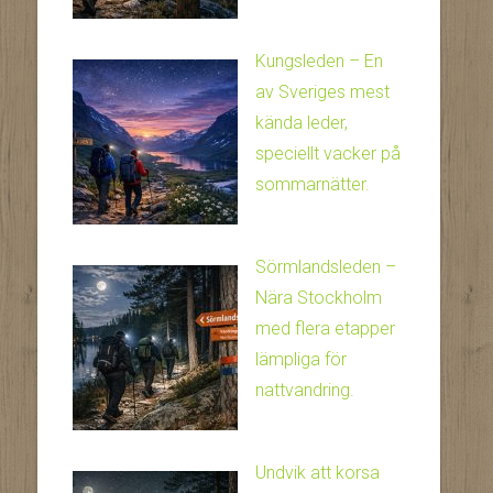
Kungsleden – En
av Sveriges mest
kända leder,
speciellt vacker på
sommarnätter.
Sörmlandsleden –
Nära Stockholm
med flera etapper
lämpliga för
nattvandring.
Undvik att korsa