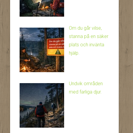
Om du går vilse,
stanna på en säker
plats och invänta
hjälp.
Undvik områden
med farliga djur.