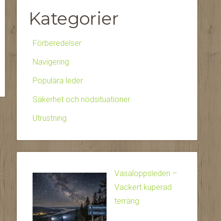
Kategorier
Förberedelser
Navigering
Populära leder
Säkerhet och nödsituationer
Utrustning
Vasaloppsleden –
Vackert kuperad
terräng.