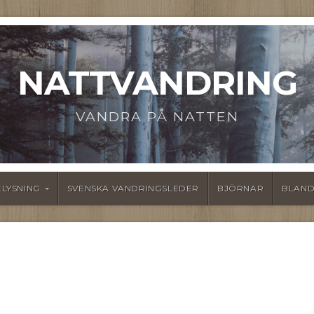
NATTVANDRING
VANDRA PÅ NATTEN
ELYSNING
SVENSKA VANDRINGSLEDER
BJÖRNAR
BLAND