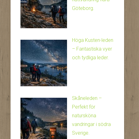
Göteborg.
Höga Kusten-leden
– Fantastiska vyer
och tydliga leder.
Skåneleden –
Perfekt för
natursköna
vandringar i södra
Sverige.