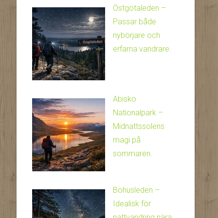
Östgötaleden –
Passar både
nybörjare och
erfarna vandrare.
Abisko
Nationalpark –
Midnattssolens
magi på
sommaren.
Bohusleden –
Idealisk för
nattvandring nära