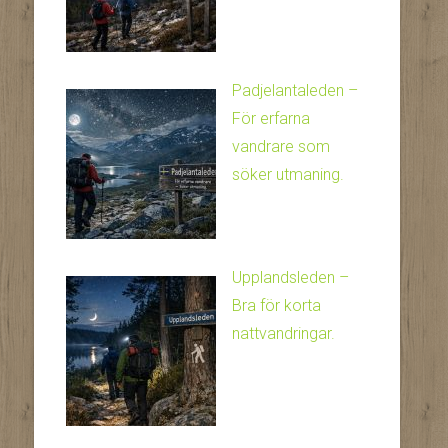
Padjelantaleden –
För erfarna
vandrare som
söker utmaning.
Upplandsleden –
Bra för korta
nattvandringar.