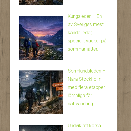
Kungsleden – En
av Sveriges mest
kända leder,
speciellt vacker på
sommarnätter.
Sörmlandsleden –
Nära Stockholm
med flera etapper
lämpliga för
nattvandring.
Undvik att korsa