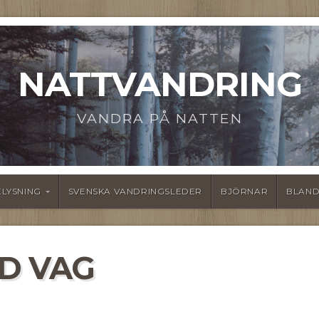
NATTVANDRING
VANDRA PÅ NATTEN
ELYSNING
SVENSKA VANDRINGSLEDER
BJÖRNAR
BLAND
D VAG