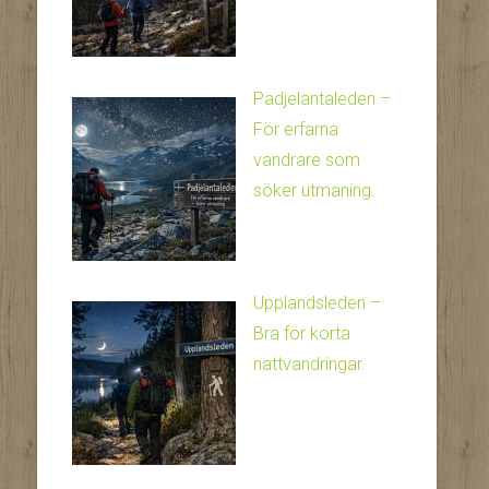
Padjelantaleden –
För erfarna
vandrare som
söker utmaning.
Upplandsleden –
Bra för korta
nattvandringar.