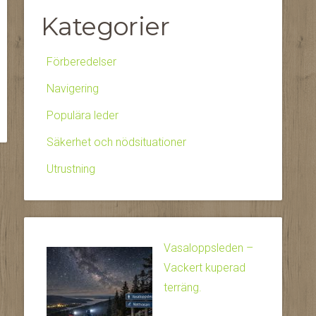
Kategorier
Förberedelser
Navigering
Populära leder
Säkerhet och nödsituationer
Utrustning
Vasaloppsleden –
Vackert kuperad
terräng.