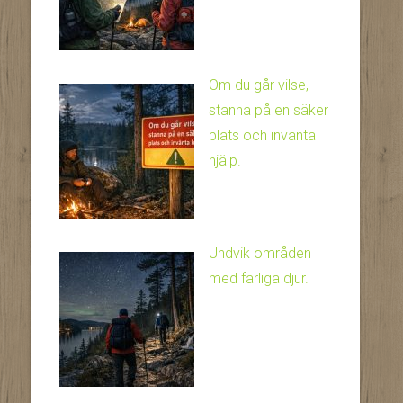
Om du går vilse,
stanna på en säker
plats och invänta
hjälp.
Undvik områden
med farliga djur.