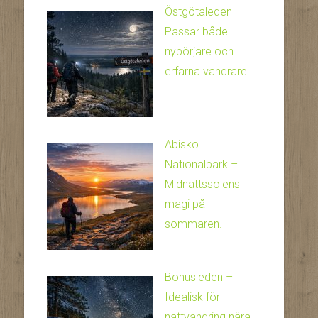
Östgötaleden –
Passar både
nybörjare och
erfarna vandrare.
Abisko
Nationalpark –
Midnattssolens
magi på
sommaren.
Bohusleden –
Idealisk för
nattvandring nära