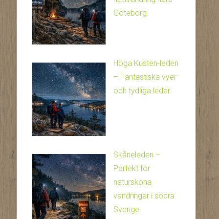
Göteborg.
Höga Kusten-leden
– Fantastiska vyer
och tydliga leder.
Skåneleden –
Perfekt för
natursköna
vandringar i södra
Sverige.