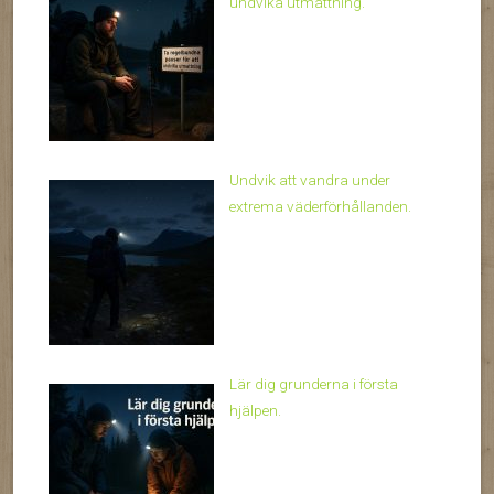
undvika utmattning.
Undvik att vandra under
extrema väderförhållanden.
Lär dig grunderna i första
hjälpen.