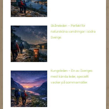
Skåneleden – Perfekt för
natursköna vandringar i södra
Sverige.
Kungsleden – En av Sveriges
mest kända leder, speciellt
vacker på sommarnätter.