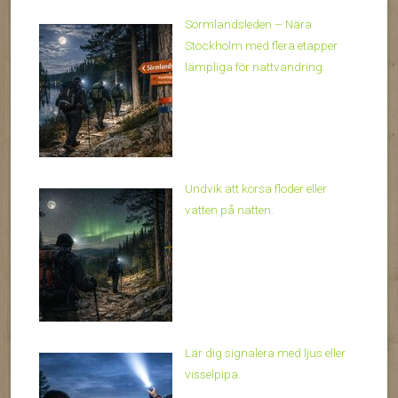
Sörmlandsleden – Nära
Stockholm med flera etapper
lämpliga för nattvandring.
Undvik att korsa floder eller
vatten på natten.
Lär dig signalera med ljus eller
visselpipa.