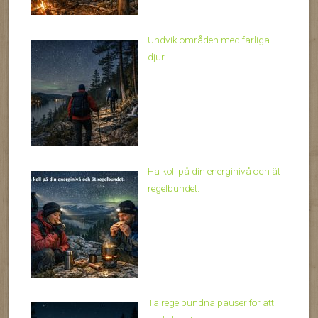
Undvik områden med farliga
djur.
Ha koll på din energinivå och ät
regelbundet.
Ta regelbundna pauser för att