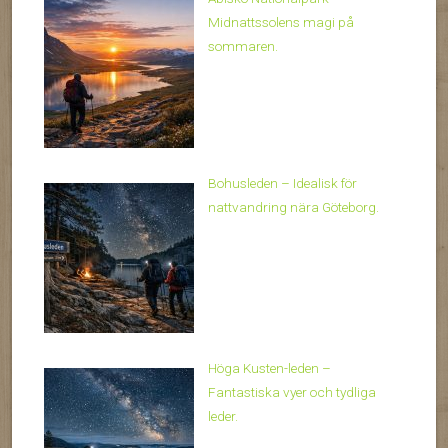
Midnattssolens magi på
sommaren.
Bohusleden – Idealisk för
nattvandring nära Göteborg.
Höga Kusten-leden –
Fantastiska vyer och tydliga
leder.