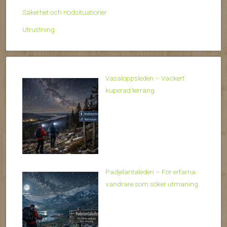
Säkerhet och nödsituationer
Utrustning
Vasaloppsleden – Vackert
kuperad terräng.
Padjelantaleden – För erfarna
vandrare som söker utmaning.