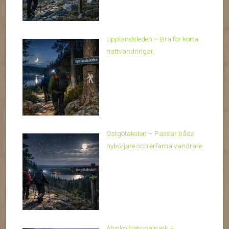
Upplandsleden – Bra för korta
nattvandringar.
Östgötaleden – Passar både
nybörjare och erfarna vandrare.
Abisko Nationalpark –