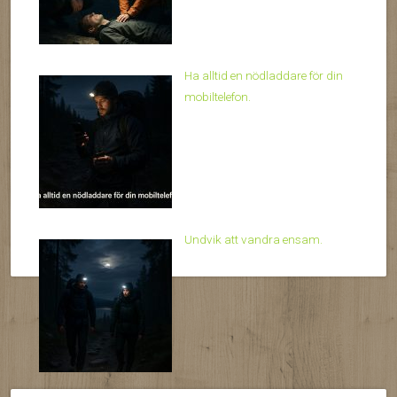
Ha alltid en nödladdare för din
mobiltelefon.
Undvik att vandra ensam.