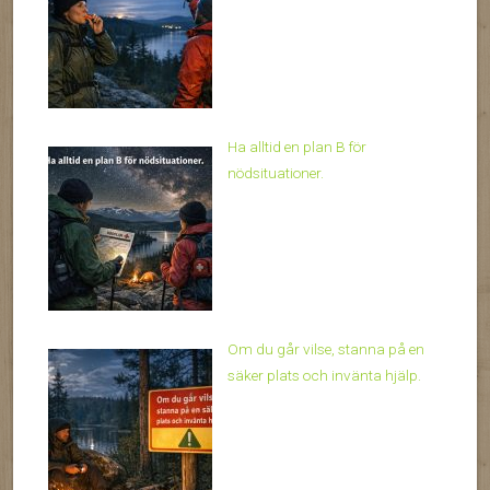
Ha alltid en plan B för
nödsituationer.
Om du går vilse, stanna på en
säker plats och invänta hjälp.