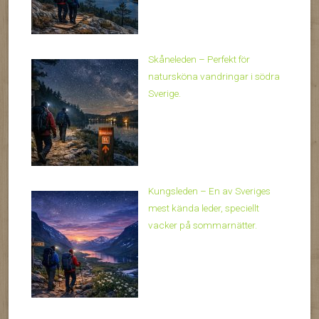
Skåneleden – Perfekt för
natursköna vandringar i södra
Sverige.
Kungsleden – En av Sveriges
mest kända leder, speciellt
vacker på sommarnätter.