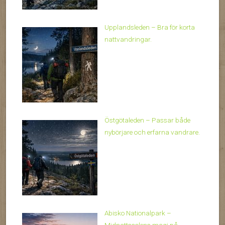
Upplandsleden – Bra för korta
nattvandringar.
Östgötaleden – Passar både
nybörjare och erfarna vandrare.
Abisko Nationalpark –