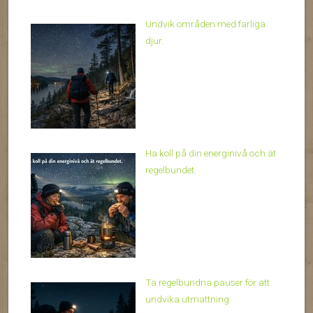
Undvik områden med farliga
djur.
Ha koll på din energinivå och ät
regelbundet.
Ta regelbundna pauser för att
undvika utmattning.