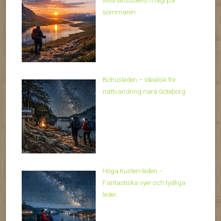
Midnattssolens magi på
sommaren.
Bohusleden – Idealisk för
nattvandring nära Göteborg.
Höga Kusten-leden –
Fantastiska vyer och tydliga
leder.