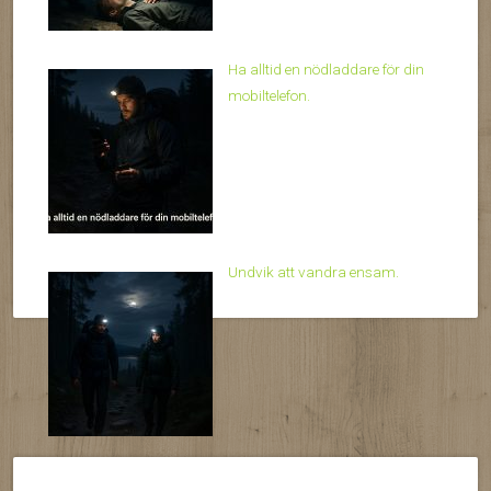
Ha alltid en nödladdare för din
mobiltelefon.
Undvik att vandra ensam.