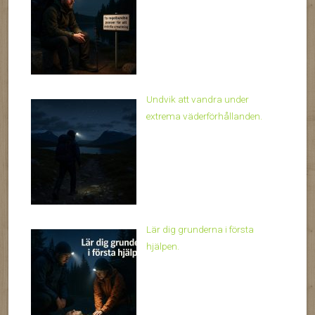
Undvik att vandra under
extrema väderförhållanden.
Lär dig grunderna i första
hjälpen.