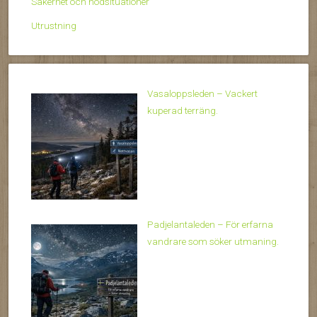
Säkerhet och nödsituationer
Utrustning
Vasaloppsleden – Vackert
kuperad terräng.
Padjelantaleden – För erfarna
vandrare som söker utmaning.