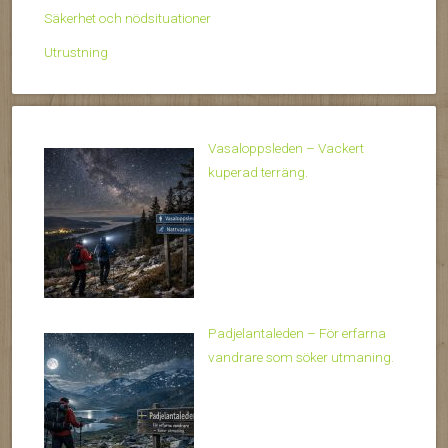
Säkerhet och nödsituationer
Utrustning
Vasaloppsleden – Vackert
kuperad terräng.
Padjelantaleden – För erfarna
vandrare som söker utmaning.