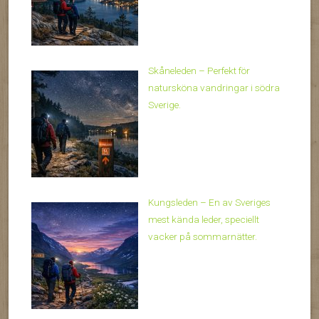
Skåneleden – Perfekt för
natursköna vandringar i södra
Sverige.
Kungsleden – En av Sveriges
mest kända leder, speciellt
vacker på sommarnätter.