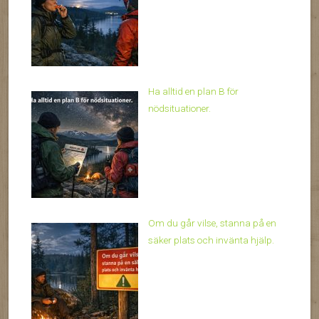
Ha alltid en plan B för
nödsituationer.
Om du går vilse, stanna på en
säker plats och invänta hjälp.