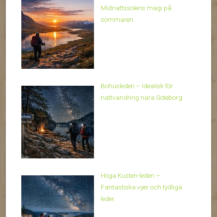
Midnattssolens magi på
sommaren.
Bohusleden – Idealisk för
nattvandring nära Göteborg.
Höga Kusten-leden –
Fantastiska vyer och tydliga
leder.