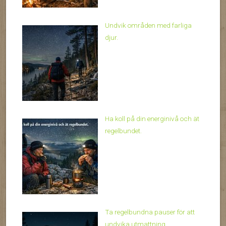
Undvik områden med farliga
djur.
Ha koll på din energinivå och ät
regelbundet.
Ta regelbundna pauser för att
undvika utmattning.