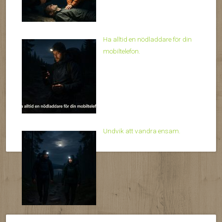
Ha alltid en nödladdare för din
mobiltelefon.
Undvik att vandra ensam.