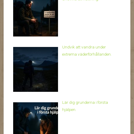
Undvik att vandra under
extrema väderförhållanden.
Lär dig grunderna i första
hjälpen.