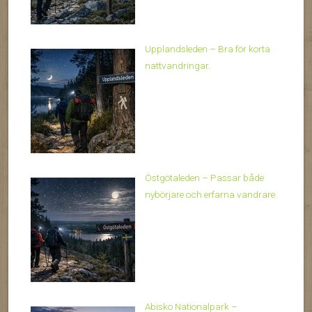
Upplandsleden – Bra för korta
nattvandringar.
Östgötaleden – Passar både
nybörjare och erfarna vandrare.
Abisko Nationalpark –